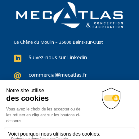
Le Chêne du Moulin – 35600 Bains-sur-Oust
Suivez-nous sur Linkedin

commercial@mecatlas.fr

02 99 91 74 11

Code éthique groupe Ad2C
–
Charte des Achats Responsables
–
CGA Mecatlas
–
Politique de confidentialité
– Création du site :