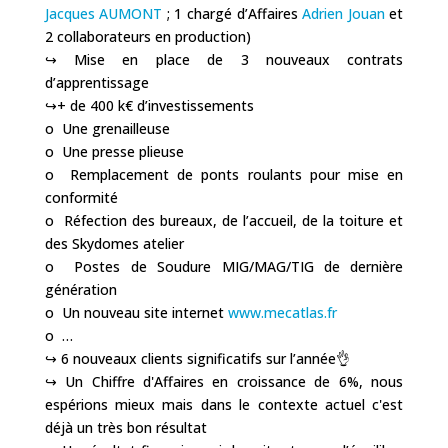
Jacques AUMONT
; 1 chargé d’Affaires
Adrien Jouan
et
2 collaborateurs en production)
↪️ Mise en place de 3 nouveaux contrats
d’apprentissage
↪️+ de 400 k€ d’investissements
o Une grenailleuse
o Une presse plieuse
o Remplacement de ponts roulants pour mise en
conformité
o Réfection des bureaux, de l’accueil, de la toiture et
des Skydomes atelier
o Postes de Soudure MIG/MAG/TIG de dernière
génération
o Un nouveau site internet
www.mecatlas.fr
o …
↪️ 6 nouveaux clients significatifs sur l’année👌
↪️ Un Chiffre d'Affaires en croissance de 6%, nous
espérions mieux mais dans le contexte actuel c'est
déjà un très bon résultat