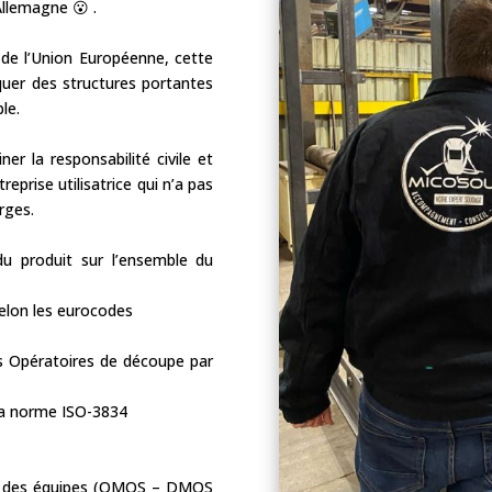
Allemagne 😮 .
 de l’Union Européenne, cette
quer des structures portantes
le.
er la responsabilité civile et
eprise utilisatrice qui n’a pas
rges.
u produit sur l’ensemble du
selon les eurocodes
s Opératoires de découpe par
 la norme ISO-3834
us des équipes (QMOS – DMOS