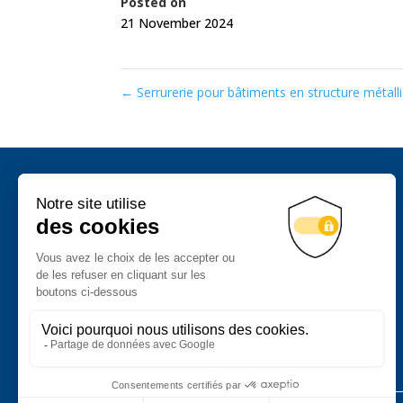
Posted on
21 November 2024
←
Serrurerie pour bâtiments en structure métall
Chaudronnerie
Serrurerie industrielle
Mécano-soudure
Outillages industriels sur-mesure