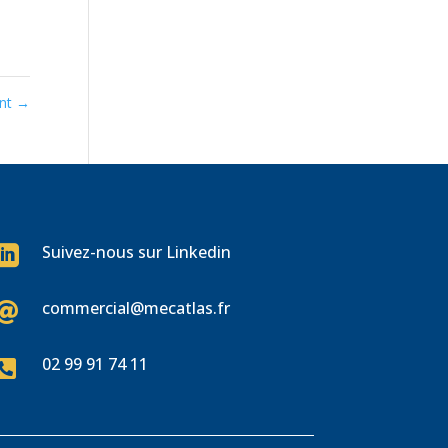
int
→
Suivez-nous sur Linkedin

commercial@mecatlas.fr

02 99 91 74 11
