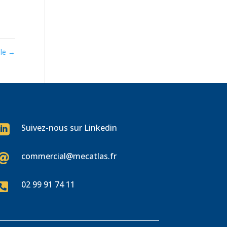
ile
→
Suivez-nous sur Linkedin

commercial@mecatlas.fr

02 99 91 74 11
