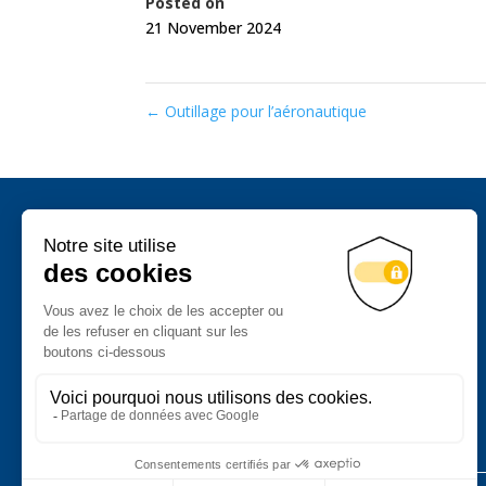
Posted on
21 November 2024
←
Outillage pour l’aéronautique
Chaudronnerie
Serrurerie industrielle
Mécano-soudure
Outillages industriels sur-mesure