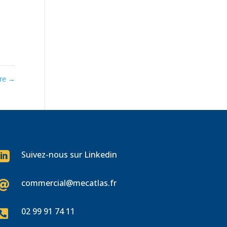
ure
→
Suivez-nous sur Linkedin

commercial@mecatlas.fr

02 99 91 74 11
