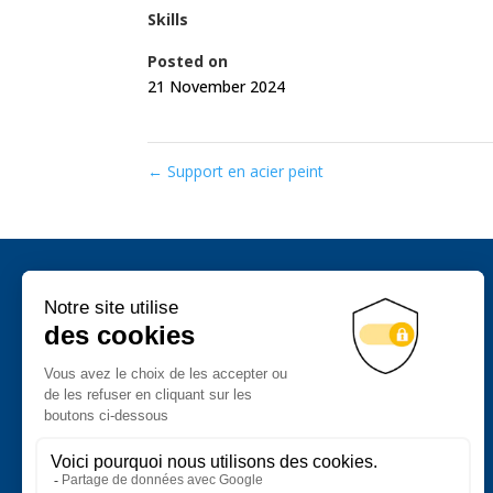
Skills
Posted on
21 November 2024
←
Support en acier peint
Chaudronnerie
Serrurerie industrielle
Mécano-soudure
Outillages industriels sur-mesure